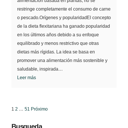
alimentación basada en plantas, no se
restringe completamente el consumo de carne
o pescado.Orígenes y popularidadEl concepto
de la dieta flexitariana ha ganado popularidad
en los últimos años debido a su enfoque
equilibrado y menos restrictivo que otras
dietas más rígidas. La idea se basa en
promover una alimentación más sostenible y
saludable, inspirada…
Leer más
Paginación
1
2
…
51
Próximo
de
Busqueda