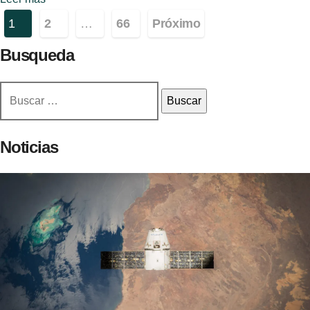
Paginación
1
2
…
66
Próximo
de
Busqueda
entradas
Buscar:
Noticias