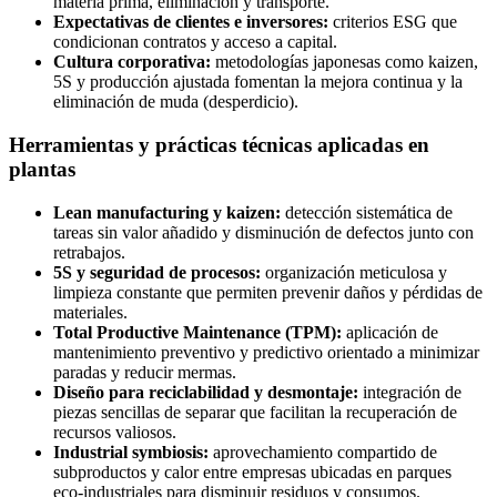
materia prima, eliminación y transporte.
Expectativas de clientes e inversores:
criterios ESG que
condicionan contratos y acceso a capital.
Cultura corporativa:
metodologías japonesas como kaizen,
5S y producción ajustada fomentan la mejora continua y la
eliminación de muda (desperdicio).
Herramientas y prácticas técnicas aplicadas en
plantas
Lean manufacturing y kaizen:
detección sistemática de
tareas sin valor añadido y disminución de defectos junto con
retrabajos.
5S y seguridad de procesos:
organización meticulosa y
limpieza constante que permiten prevenir daños y pérdidas de
materiales.
Total Productive Maintenance (TPM):
aplicación de
mantenimiento preventivo y predictivo orientado a minimizar
paradas y reducir mermas.
Diseño para reciclabilidad y desmontaje:
integración de
piezas sencillas de separar que facilitan la recuperación de
recursos valiosos.
Industrial symbiosis:
aprovechamiento compartido de
subproductos y calor entre empresas ubicadas en parques
eco‑industriales para disminuir residuos y consumos.