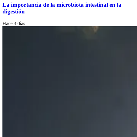
La importancia de la microbiota intestinal en la
digestión
Hace 3 días