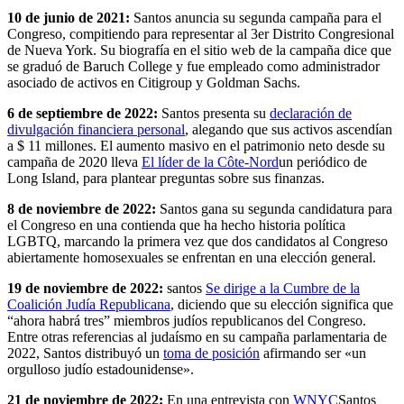
10 de junio de 2021:
Santos anuncia su segunda campaña para el
Congreso, compitiendo para representar al 3er Distrito Congresional
de Nueva York. Su biografía en el sitio web de la campaña dice que
se graduó de Baruch College y fue empleado como administrador
asociado de activos en Citigroup y Goldman Sachs.
6 de septiembre de 2022:
Santos presenta su
declaración de
divulgación financiera personal
, alegando que sus activos ascendían
a $ 11 millones. El aumento masivo en el patrimonio neto desde su
campaña de 2020 lleva
El líder de la Côte-Nord
un periódico de
Long Island, para plantear preguntas sobre sus finanzas.
8 de noviembre de 2022:
Santos gana su segunda candidatura para
el Congreso en una contienda que ha hecho historia política
LGBTQ, marcando la primera vez que dos candidatos al Congreso
abiertamente homosexuales se enfrentan en una elección general.
19 de noviembre de 2022:
santos
Se dirige a la Cumbre de la
Coalición Judía Republicana
, diciendo que su elección significa que
“ahora habrá tres” miembros judíos republicanos del Congreso.
Entre otras referencias al judaísmo en su campaña parlamentaria de
2022, Santos distribuyó un
toma de posición
afirmando ser «un
orgulloso judío estadounidense».
21 de noviembre de 2022:
En una entrevista con
WNYC
Santos