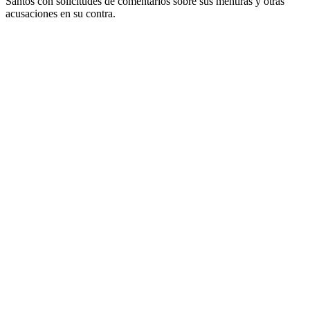
Santos con solicitudes de comentarios sobre sus mentiras y otras
acusaciones en su contra.