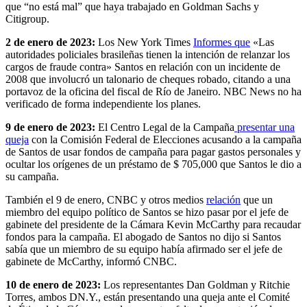
que “no está mal” que haya trabajado en Goldman Sachs y
Citigroup.
2 de enero de 2023:
Los New York Times
Informes que
«Las
autoridades policiales brasileñas tienen la intención de relanzar los
cargos de fraude contra» Santos en relación con un incidente de
2008 que involucró un talonario de cheques robado, citando a una
portavoz de la oficina del fiscal de Río de Janeiro. NBC News no ha
verificado de forma independiente los planes.
9 de enero de 2023:
El Centro Legal de la Campaña
presentar una
queja
con la Comisión Federal de Elecciones acusando a la campaña
de Santos de usar fondos de campaña para pagar gastos personales y
ocultar los orígenes de un préstamo de $ 705,000 que Santos le dio a
su campaña.
También el 9 de enero, CNBC y otros medios
relación
que un
miembro del equipo político de Santos se hizo pasar por el jefe de
gabinete del presidente de la Cámara Kevin McCarthy para recaudar
fondos para la campaña. El abogado de Santos no dijo si Santos
sabía que un miembro de su equipo había afirmado ser el jefe de
gabinete de McCarthy, informó CNBC.
10 de enero de 2023:
Los representantes Dan Goldman y Ritchie
Torres, ambos DN.Y., están presentando una queja ante el Comité