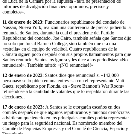
de Ética de la Cámara por la supuesta «falta de presentación de
informes de divulgación financiera oportunos, precisos y
completos».
11 de enero de 2023:
Funcionarios republicanos del condado de
Nassau, Nueva York, realizan una conferencia de prensa pidiendo la
renuncia de Santos, durante la cual el presidente del Partido
Republicano del condado, Joe Cairo, también señala que Santos dijo
no solo que fue al Baruch College, sino también que era una
«estrella» en el equipo de voleibol. Cuatro republicanos de la
Cámara siguen poco después con sus propios llamamientos para que
Santos renuncie. Santos los ignora y les dice a los periodistas: «No
renunciaré». También tuiteó: «¡NO renunciaré!»
12 de enero de 2023
: Santos dice que renunciará si «142,000
personas» se lo piden en una entrevista con el representante Matt
Gaetz, republicano por Florida, en «Steve Bannon’s War Room»,
refiriéndose a la cantidad de votantes que lo respaldaron durante las
elecciones. .
17 de enero de 2023:
A Santos se le otorgarán escaños en dos
comités después de que algunos republicanos y muchos demócratas
advirtieran que tenerlo en los principales comités podría representar
un riesgo para la seguridad nacional. Es nombrado miembro del
Comité de Pequeñas Empresas y del Comité de Ciencia, Espacio y
Tecnología.