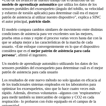
«Uno de los avances de nuestro trabajo fue el desarrollo de un
modelo de aprendizaje automático
que utiliza los datos de los
sensores portátiles del exoesqueleto (ángulo del tobillo, su velocidad
y esfuerzo de torsión aplicado) para determinar cuál era el mayor
patrón de asistencia al utilizar nuestro dispositivo”, explica a SINC
el autor principal,
patricio slade
.
El modelo compara cambios similares de movimiento entre distintas
condiciones de asistencia para ver excelentes son las mejores,
prueba otras a estas y repite el proceso varias veces hasta dar con la
que se adapta mejor a las características de la marcha de cada
usuario. «Este enfoque convergentemente en lo que el dispositivo
considera que es el
mejor patrón de asistencia para cada
persona
“, afirmó el ingeniero.
Un modelo de aprendizaje automático utilizando los datos de los
sensores portátiles del exoesqueleto para determinar cuál es el mejor
patrón de asistencia para cada usuario
Los resultados de este nuevo método no solo igualan en eficacia al
de los tradicionales sistemas empleados en los laboratorios para
optimizar los exoesqueletos, sino que lo hace cuatro veces más
rápido. Además, diversos voluntarios –algunos con ‘respirametros’
para medir también su intercambio de oxígeno y CO2 en cada
respiración– lo probaron con éxito equipado en el campus de la
universidad.