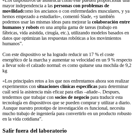
«Los dispositivos de asistencia como este pueden proporcionar una
mayor independencia a las
personas con problemas de
movilidad
como los ancianos o con enfermedades musculares, y ya
hemos empezado a estudiarlo», comentó Slade, «y también
podemos usar las mismas ideas para mejorar la
colaboración entre
humanos y robots
en una amplia gama de tareas (trabajo en
fábricas, vida asistida, cirugía, etc.), utilizando modelos basados ​​en
datos que optimizan las respuestas robóticas a los movimientos
humanos”.
Con este dispositivo se ha logrado reducir un 17 % el coste
energético de la marcha y aumentar su velocidad en un 9 % respecto
a llevar solo el calzado normal: es como quitarse una mochila de 9,2
kg
«Los principales retos a los que nos enfrentamos ahora son realizar
experimentos con
situaciones clínicas específicas
para determinar
cuál será la asistencia más eficaz para ellas –añade–. Despues,
tendermos que trabajar con
socios de negocio
para traducir esta
tecnología en dispositivos que se pueden comprar y utilizar a diario.
Aunque nuestro prototipo de investigación es funcional, necesita
mucho trabajo de ingeniería para convertirlo en un producto robusto
en la vida cotidiana”.
Salir fuera del laboratorio