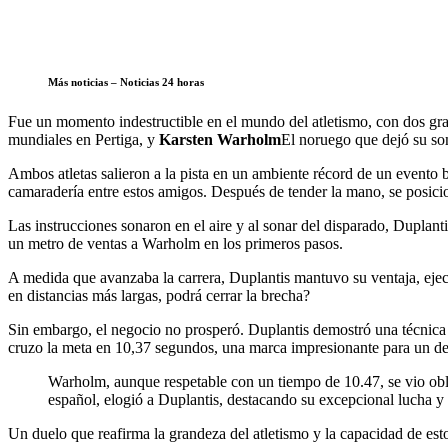
Más noticias – Noticias 24 horas
Fue un momento indestructible en el mundo del atletismo, con dos gr
mundiales en Pertiga, y
Karsten Warholm
El noruego que dejó su som
Ambos atletas salieron a la pista en un ambiente récord de un evento b
camaradería entre estos amigos. Después de tender la mano, se posicio
Las instrucciones sonaron en el aire y al sonar del disparado, Duplant
un metro de ventas a Warholm en los primeros pasos.
A medida que avanzaba la carrera, Duplantis mantuvo su ventaja, ejec
en distancias más largas, podrá cerrar la brecha?
Sin embargo, el negocio no prosperó. Duplantis demostró una técnica i
cruzo la meta en 10,37 segundos, una marca impresionante para un dep
Warholm, aunque respetable con un tiempo de 10.47, se vio obli
español, elogió a Duplantis, destacando su excepcional lucha y
Un duelo que reafirma la grandeza del atletismo y la capacidad de esto