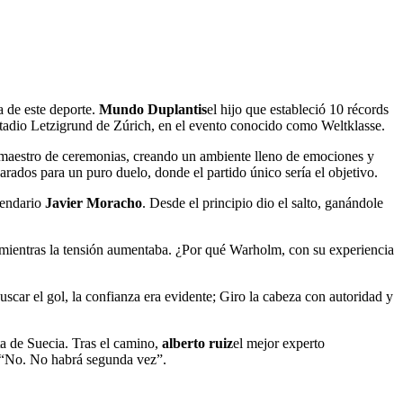
 de este deporte.
Mundo Duplantis
el hijo que estableció 10 récords
stadio Letzigrund de Zúrich, en el evento conocido como Weltklasse.
 maestro de ceremonias, creando un ambiente lleno de emociones y
rados para un puro duelo, donde el partido único sería el objetivo.
egendario
Javier Moracho
. Desde el principio dio el salto, ganándole
 mientras la tensión aumentaba. ¿Por qué Warholm, con su experiencia
car el gol, la confianza era evidente; Giro la cabeza con autoridad y
ta de Suecia. Tras el camino,
alberto ruiz
el mejor experto
a: “No. No habrá segunda vez”.