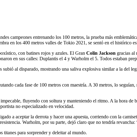
andes campeones entrenando los 100 metros, la prueba más emblemática
bra en los 400 metros valles de Tokio 2021, se sentó en el histórico e
oxístico, con batines rojos y azules. El Gran
Colin Jackson
gracias al
naron en sus calles: Duplantis el 4 y Warholm el 5. Todos estaban prepa
is subió al disparado, mostrando una saliva explosiva similar a la del l
utando cada fase de 100 metros con maestría. A 30 metros, lo seguían,
mpecable, fluyendo con soltura y manteniendo el ritmo. A la hora de bus
ortista no especializado en velocidad.
gado a aceptar la derrota y hacer una apuesta, corriendo con la camise
 resistencia. Warholm, por su parte, dejó claro que no tendría revanch
s titanes para sorprender y deleitar al mundo.