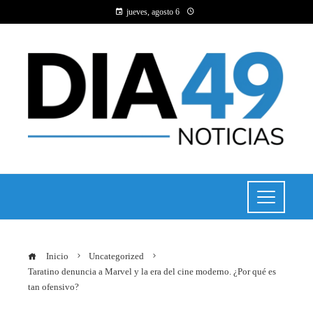
jueves, agosto 6
Inicio
Uncategorized
Taratino denuncia a Marvel y la era del cine moderno. ¿Por qué es
tan ofensivo?