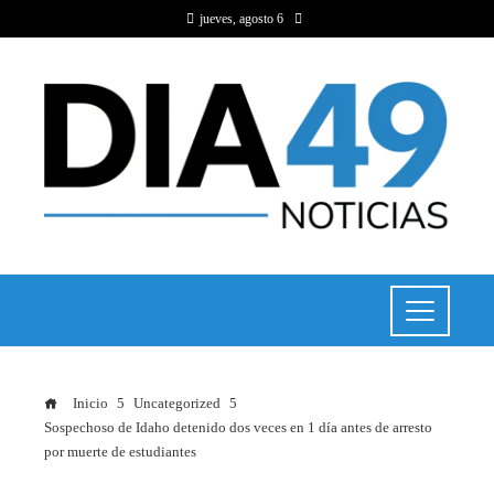
jueves, agosto 6
Inicio
Uncategorized
Sospechoso de Idaho detenido dos veces en 1 día antes de arresto
por muerte de estudiantes