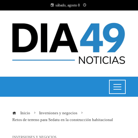
sábado, agosto 8
Inicio
Inversiones y negocios
Retos de terreno para Sedatu en la construcción habitacional
INVERSIONES Y NEGOCIOS