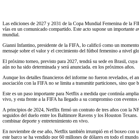
Las ediciones de 2027 y 2031 de la Copa Mundial Femenina de la FIFA
vías en un comunicado compartido. Este acto supone un importante av
mundial.
Gianni Infantino, presidente de la FIFA, lo calificó como un momento t
mensaje sobre el valor y el crecimiento del fútbol femenino a nivel glo
El próximo torneo, previsto para 2027, tendrá su sede en Brasil, cuy
aún no ha sido determinada y será anunciada. en los próximos años.
Aunque los detalles financieros del informe no fueron revelados, el anu
asociación con la FIFA no se limita a transmitir particiones, sino que 
Este es un paso importante para Netflix a medida que continúa amplian
vivo, y esta frente a la FIFA ha llegado a su compromiso con eventos 
A principios de 2024, Netflix firmó un contrato de tres años con la N
seguidos del duelo entre los Baltimore Ravens y los Houston Texans. A
combinar deporte y entretenimiento en vivo.
En noviembre de ese año, Netflix también irrumpió en el boxeo con un
este barco se ha vendido por 60 millones de dólares en todo el mundo,