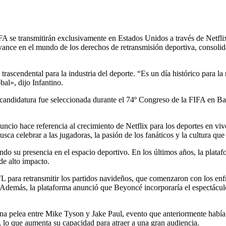
 se transmitirán exclusivamente en Estados Unidos a través de Netflix,
ance en el mundo de los derechos de retransmisión deportiva, consolid
rascendental para la industria del deporte. “Es un día histórico para l
bal», dijo Infantino.
a candidatura fue seleccionada durante el 74º Congreso de la FIFA en 
ncio hace referencia al crecimiento de Netflix para los deportes en vivo
busca celebrar a las jugadoras, la pasión de los fanáticos y la cultura q
do su presencia en el espacio deportivo. En los últimos años, la plata
de alto impacto.
FL para retransmitir los partidos navideños, que comenzaron con los enfr
demás, la plataforma anunció que Beyoncé incorporaría el espectáculo d
a pelea entre Mike Tyson y Jake Paul, evento que anteriormente había 
 lo que aumenta su capacidad para atraer a una gran audiencia.