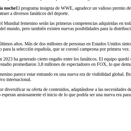
la noche
El programa insignia de WWE, agradece un valioso premio de 1
traer a diversos fanáticos del deporte.
el Mundial femenino serán las primeras competencias adquiridas en tod
del mundo, pero también existen nuevas posibilidades para la distribu
 últimos años. Más de dos millones de personas en Estados Unidos sin
ito para la selección española, que se coronó campeona por primera vez.
 2023 ha generado cierto engaño entre los fanáticos. El equipo quedó el
l estadio promediaron 3,8 millones de espectadores en FOX, lo que demues
emenino parece estar entrando en una nueva era de visibilidad global. Br
vo internacional.
por diversificar su oferta de contenidos, adaptándose a las necesidades
no esperan ansiosamente el inicio de lo que podría ser una nueva era par