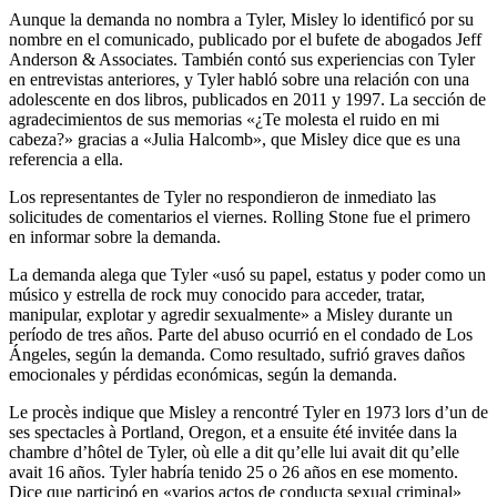
Aunque la demanda no nombra a Tyler, Misley lo identificó por su
nombre en el comunicado, publicado por el bufete de abogados Jeff
Anderson & Associates. También contó sus experiencias con Tyler
en entrevistas anteriores, y Tyler habló sobre una relación con una
adolescente en dos libros, publicados en 2011 y 1997. La sección de
agradecimientos de sus memorias «¿Te molesta el ruido en mi
cabeza?» gracias a «Julia Halcomb», que Misley dice que es una
referencia a ella.
Los representantes de Tyler no respondieron de inmediato las
solicitudes de comentarios el viernes. Rolling Stone fue el primero
en informar sobre la demanda.
La demanda alega que Tyler «usó su papel, estatus y poder como un
músico y estrella de rock muy conocido para acceder, tratar,
manipular, explotar y agredir sexualmente» a Misley durante un
período de tres años. Parte del abuso ocurrió en el condado de Los
Ángeles, según la demanda. Como resultado, sufrió graves daños
emocionales y pérdidas económicas, según la demanda.
Le procès indique que Misley a rencontré Tyler en 1973 lors d’un de
ses spectacles à Portland, Oregon, et a ensuite été invitée dans la
chambre d’hôtel de Tyler, où elle a dit qu’elle lui avait dit qu’elle
avait 16 años. Tyler habría tenido 25 o 26 años en ese momento.
Dice que participó en «varios actos de conducta sexual criminal»