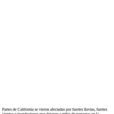
Partes de California se vieron afectadas por fuertes lluvias, fuertes
vientos e inundaciones que dejaron a miles de personas en la