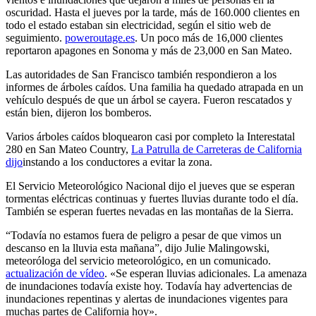
oscuridad. Hasta el jueves por la tarde, más de 160.000 clientes en
todo el estado estaban sin electricidad, según el sitio web de
seguimiento.
poweroutage.es
. Un poco más de 16,000 clientes
reportaron apagones en Sonoma y más de 23,000 en San Mateo.
Las autoridades de San Francisco también respondieron a los
informes de árboles caídos. Una familia ha quedado atrapada en un
vehículo después de que un árbol se cayera. Fueron rescatados y
están bien, dijeron los bomberos.
Varios árboles caídos bloquearon casi por completo la Interestatal
280 en San Mateo Country,
La Patrulla de Carreteras de California
dijo
instando a los conductores a evitar la zona.
El Servicio Meteorológico Nacional dijo el jueves que se esperan
tormentas eléctricas continuas y fuertes lluvias durante todo el día.
También se esperan fuertes nevadas en las montañas de la Sierra.
“Todavía no estamos fuera de peligro a pesar de que vimos un
descanso en la lluvia esta mañana”, dijo Julie Malingowski,
meteoróloga del servicio meteorológico, en un comunicado.
actualización de vídeo
. «Se esperan lluvias adicionales. La amenaza
de inundaciones todavía existe hoy. Todavía hay advertencias de
inundaciones repentinas y alertas de inundaciones vigentes para
muchas partes de California hoy».