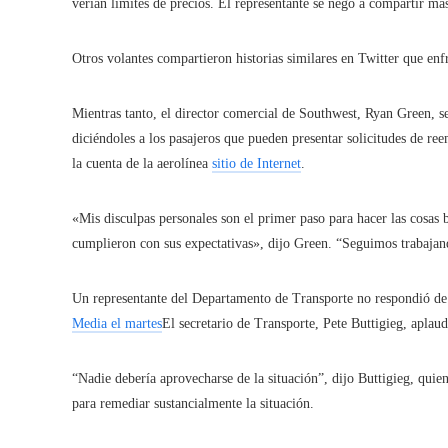
verían límites de precios. El representante se negó a compartir más
Otros volantes compartieron historias similares en Twitter que en
Mientras tanto, el director comercial de Southwest, Ryan Green, se
diciéndoles a los pasajeros que pueden presentar solicitudes de re
la cuenta de la aerolínea
sitio de Internet
.
«Mis disculpas personales son el primer paso para hacer las cosas
cumplieron con sus expectativas», dijo Green. “Seguimos trabajan
Un representante del Departamento de Transporte no respondió de
Media el martes
El secretario de Transporte, Pete Buttigieg, aplaud
“Nadie debería aprovecharse de la situación”, dijo Buttigieg, quie
para remediar sustancialmente la situación.