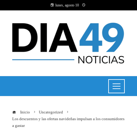
lunes, agosto 10
Inicio
Uncategorized
Los descuentos y las ofertas navideñas impulsan a los consumidores
a gastar