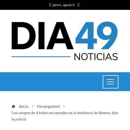
jueves, agosto 6
Inicio
Uncategorized
Los cuerpos de 4 bebés encontrados en la residencia de Boston, dice
la policía