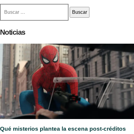
Buscar:
Noticias
Qué misterios plantea la escena post-créditos