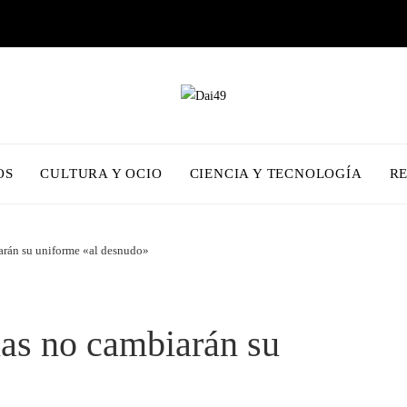
OS
CULTURA Y OCIO
CIENCIA Y TECNOLOGÍA
R
arán su uniforme «al desnudo»
nas no cambiarán su