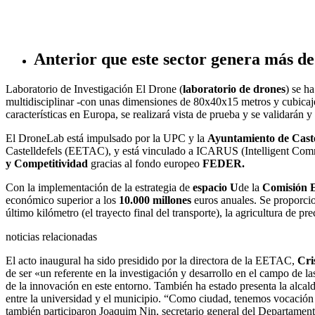
Anterior que este sector genera más de
Laboratorio de Investigación El Drone (
laboratorio de drones
) se h
multidisciplinar -con unas dimensiones de 80x40x15 metros y cubicaje
características en Europa, se realizará vista de prueba y se validarán 
El DroneLab está impulsado por la UPC y la
Ayuntamiento de Caste
Castelldefels (EETAC), y está vinculado a ICARUS (Intelligent Comm
y Competitividad
gracias al fondo europeo
FEDER.
Con la implementación de la estrategia de
espacio U
de la
Comisión 
económico superior a los
10.000 millones
euros anuales. Se proporcion
último kilómetro (el trayecto final del transporte), la agricultura de pr
noticias relacionadas
El acto inaugural ha sido presidido por la directora de la EETAC,
Cri
de ser «un referente en la investigación y desarrollo en el campo de
de la innovación en este entorno. También ha estado presenta la alcald
entre la universidad y el municipio. “Como ciudad, tenemos vocación 
también participaron Joaquim Nin, secretario general del Departamen