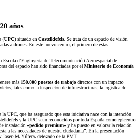
 20 años
a (
UPC
) situado en
Castelldefels
. Se trata de un espacio de visión
das a drones. En este nuevo centro, el primero de estas
la Escola d’Enginyeria de Telecomunicació i Aeroespacial de
as del espacio han sido financiadas por el
Ministerio de Economía
 genere más
150.000 puestos de trabajo
directos con un impacto
cios, tales como la inspección de infraestructuras, la logística de
de la UPC, que ha asegurado que esta iniciativa nace con la intención
astelldefels y la UPC sean reconocidos por toda España como epicentro
de instalación
«pedido premium»
y ha puesto en valorar la relación
sta a las necesidades de nuestra ciudadanía”. En la presentación
 y Josep M. Yúfera, delegado de la PMT.