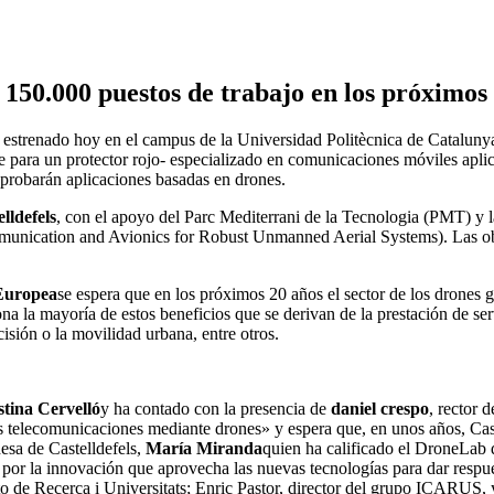
 150.000 puestos de trabajo en los próximos
a estrenado hoy en el campus de la Universidad Politècnica de Cataluny
 para un protector rojo- especializado en comunicaciones móviles aplica
y probarán aplicaciones basadas en drones.
lldefels
, con el apoyo del Parc Mediterrani de la Tecnologia (PMT) y 
unication and Avionics for Robust Unmanned Aerial Systems). Las obr
Europea
se espera que en los próximos 20 años el sector de los drones
a la mayoría de estos beneficios que se derivan de la prestación de servi
ecisión o la movilidad urbana, entre otros.
stina Cervelló
y ha contado con la presencia de
daniel crespo
, rector 
 las telecomunicaciones mediante drones» y espera que, en unos años, C
esa de Castelldefels,
María Miranda
quien ha calificado el DroneLab 
por la innovación que aprovecha las nuevas tecnologías para dar respue
to de Recerca i Universitats; Enric Pastor, director del grupo ICARUS,