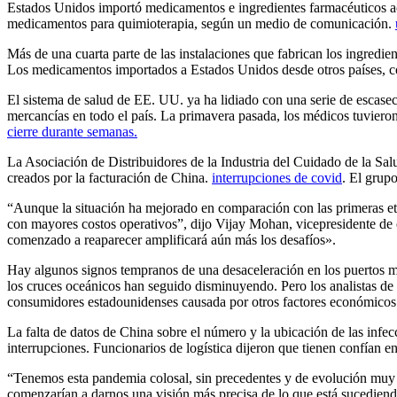
Estados Unidos importó medicamentos e ingredientes farmacéuticos acti
medicamentos para quimioterapia, según un medio de comunicación.
Más de una cuarta parte de las instalaciones que fabrican los ingredie
Los medicamentos importados a Estados Unidos desde otros países, co
El sistema de salud de EE. UU. ya ha lidiado con una serie de escasece
mercancías en todo el país. La primavera pasada, los médicos tuviero
cierre durante semanas.
La Asociación de Distribuidores de la Industria del Cuidado de la Salu
creados por la facturación de China.
interrupciones de covid
. El grup
“Aunque la situación ha mejorado en comparación con las primeras eta
con mayores costos operativos”, dijo Vijay Mohan, vicepresidente de 
comenzado a reaparecer amplificará aún más los desafíos».
Hay algunos signos tempranos de una desaceleración en los puertos má
los cruces oceánicos han seguido disminuyendo. Pero los analistas de
consumidores estadounidenses causada por otros factores económicos
La falta de datos de China sobre el número y la ubicación de las infec
interrupciones. Funcionarios de logística dijeron que tienen
confían en
“Tenemos esta pandemia colosal, sin precedentes y de evolución muy rá
comenzarían a darnos una visión más precisa de lo que está sucediendo