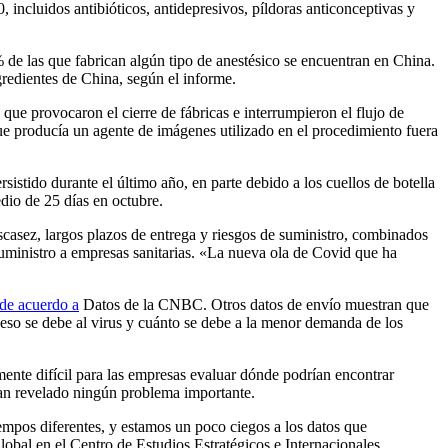
incluidos antibióticos, antidepresivos, píldoras anticonceptivas y
% de las que fabrican algún tipo de anestésico se encuentran en China.
redientes de China, según el informe.
que provocaron el cierre de fábricas e interrumpieron el flujo de
e producía un agente de imágenes utilizado en el procedimiento fuera
istido durante el último año, en parte debido a los cuellos de botella
io de 25 días en octubre.
casez, largos plazos de entrega y riesgos de suministro, combinados
suministro a empresas sanitarias. «La nueva ola de Covid que ha
de acuerdo a
Datos de la CNBC. Otros datos de envío muestran que
 eso se debe al virus y cuánto se debe a la menor demanda de los
rmente difícil para las empresas evaluar dónde podrían encontrar
 han revelado ningún problema importante.
empos diferentes, y estamos un poco ciegos a los datos que
obal en el Centro de Estudios Estratégicos e Internacionales.