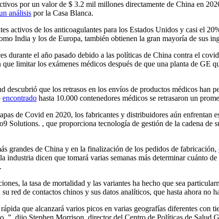
vos por un valor de $ 3.2 mil millones directamente de China en 2020, 
un análisis
por la Casa Blanca.
ntes activos de los anticoagulantes para los Estados Unidos y casi el 20
mo India y los de Europa, también obtienen la gran mayoría de sus ing
s durante el año pasado debido a las políticas de China contra el covid 
n que limitar los exámenes médicos después de que una planta de GE qu
d descubrió que los retrasos en los envíos de productos médicos han pers
o
encontrado
hasta 10.000 contenedores médicos se retrasaron un promed
pas de Covid en 2020, los fabricantes y distribuidores aún enfrentan es
o9 Solutions. , que proporciona tecnología de gestión de la cadena de 
s grandes de China y en la finalización de los pedidos de fabricación,
 la industria dicen que tomará varias semanas más determinar cuánto de
.
ciones, la tasa de mortalidad y las variantes ha hecho que sea particula
 su red de contactos chinos y sus datos analíticos, que hasta ahora no
pida que alcanzará varios picos en varias geografías diferentes con ti
. ”, dijo Stephen Morrison, director del Centro de Políticas de Salud Gl