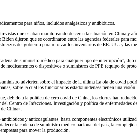
dicamentos para niños, incluidos analgésicos y antibióticos.
trevistas que
estaban monitoreando de cerca la situación en China y aú
de Biden dijeron que se coordinaron entre las agencias federales para mo
 esfuerzos del gobierno para reforzar los inventarios de EE. UU. y las 
adena de suministro médico para cualquier tipo de interrupción”, dijo 
jo de medicamentos o dispositivos o suministros de PPE (equipo de prote
 suministro advierten sobre el impacto de la última
La ola de covid podrí
nas, sobre la cual los funcionarios estadounidenses tienen una visión l
e, debido a la política de cero covid de China, los cierres han reduci
or del Centro de Infecciones. Investigación y política de enfermedades 
s de China».
antibióticos y anticoagulantes, hasta componentes electrónicos utilizad
rtalecer la cadena de suministro médico nacional del país, la complejidad
s empresas para mover la producción.