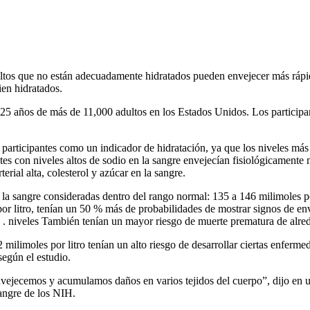
dultos que no están adecuadamente hidratados pueden envejecer más rápi
en hidratados.
 25 años de más de 11,000 adultos en los Estados Unidos. Los participant
os participantes como un indicador de hidratación, ya que los niveles 
tes con niveles altos de sodio en la sangre envejecían fisiológicamente 
rial alta, colesterol y azúcar en la sangre.
 la sangre consideradas dentro del rango normal: 135 a 146 milimoles por
r litro, tenían un 50 % más de probabilidades de mostrar signos de env
. . niveles También tenían un mayor riesgo de muerte prematura de alre
 milimoles por litro tenían un alto riesgo de desarrollar ciertas enferm
egún el estudio.
ejecemos y acumulamos daños en varios tejidos del cuerpo”, dijo en un 
Sangre de los NIH.