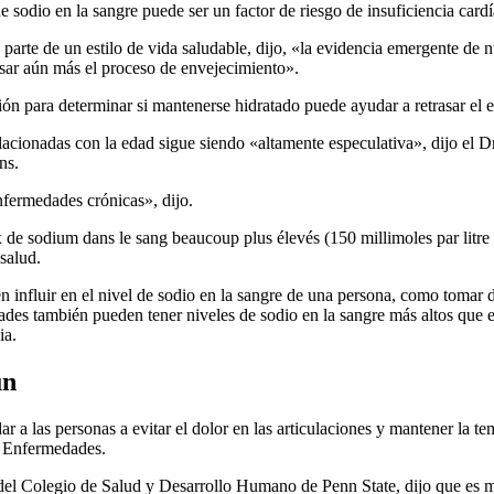
 sodio en la sangre puede ser un factor de riesgo de insuficiencia cardí
n parte de un estilo de vida saludable, dijo, «la evidencia emergente de
rasar aún más el proceso de envejecimiento».
ción para determinar si mantenerse hidratado puede ayudar a retrasar el
relacionadas con la edad sigue siendo «altamente especulativa», dijo el
ns.
fermedades crónicas», dijo.
de sodium dans le sang beaucoup plus élevés (150 millimoles par litre o
salud.
influir en el nivel de sodio en la sangre de una persona, como tomar di
ades también pueden tener niveles de sodio en la sangre más altos que e
ia.
ún
ar a las personas a evitar el dolor en las articulaciones y mantener la t
de Enfermedades.
del Colegio de Salud y Desarrollo Humano de Penn State, dijo que es má