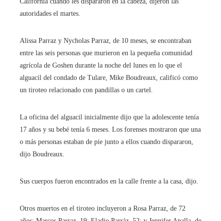
California cuando les dispararon en la cabeza, dijeron las
autoridades el martes.
Alissa Parraz y Nycholas Parraz, de 10 meses, se encontraban
entre las seis personas que murieron en la pequeña comunidad
agrícola de Goshen durante la noche del lunes en lo que el
alguacil del condado de Tulare, Mike Boudreaux, calificó como
un tiroteo relacionado con pandillas o un cartel.
La oficina del alguacil inicialmente dijo que la adolescente tenía
17 años y su bebé tenía 6 meses. Los forenses mostraron que una
o más personas estaban de pie junto a ellos cuando dispararon,
dijo Boudreaux.
Sus cuerpos fueron encontrados en la calle frente a la casa, dijo.
Otros muertos en el tiroteo incluyeron a Rosa Parraz, de 72
años; Marcos Parraz, 19; Eladio Parráz, 52; y Jennifer Analla, de