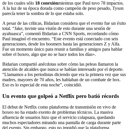
de los cuales sólo
18 conexión
mientras que Paul tuvo 78 impactos.
A la luz de su época dorada como campeón de peso pesado, Tyson
parecía tener la sombra de lo que estaba solo.
A pesar de las críticas, Bidarian considera que el evento fue un éxito
total. “Jake, tuviste una visión de esto durante una sesión de
ayahuasca”, comentó Bidarian a CNN Sports, recordando cómo
Paul imaginó el encuentro. “Este evento está conectado con seis
generaciones, desde los boomers hasta las generaciones Z y Alfa.
Fue un momento único para reunir a familias y amigos para hablar
sobre el boxeo, algo que no se hace todos los días».
Bidarian compartió anécdotas sobre cómo las peleas llamaron la
atención de alcaldes que nunca se habían interesado por el deporte.
“Llamamos a los periodistas diciendo que era la primera vez que sus
madres, mayores de 70 años, les hablaban de un combate de box.
Eso es lo especial de esta noche”, coincidió.
Un evento que golpeó a Netflix pero batió récords
El debut de Netflix como plataforma de transmisión en vivo de
boxeo no ha estado exento de problemas técnicos. La masiva
afluencia de usuarios hizo que el servicio colapsara, quedando
muchos espectadores mirando una pantalla de carga durante parte
del evento. Sin embargo, esto no impidió que la plataforma