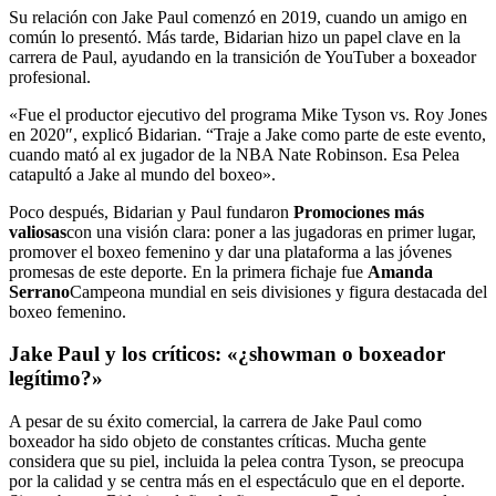
Su relación con Jake Paul comenzó en 2019, cuando un amigo en
común lo presentó. Más tarde, Bidarian hizo un papel clave en la
carrera de Paul, ayudando en la transición de YouTuber a boxeador
profesional.
«Fue el productor ejecutivo del programa Mike Tyson vs. Roy Jones
en 2020″, explicó Bidarian. “Traje a Jake como parte de este evento,
cuando mató al ex jugador de la NBA Nate Robinson. Esa Pelea
catapultó a Jake al mundo del boxeo».
Poco después, Bidarian y Paul fundaron
Promociones más
valiosas
con una visión clara: poner a las jugadoras en primer lugar,
promover el boxeo femenino y dar una plataforma a las jóvenes
promesas de este deporte. En la primera fichaje fue
Amanda
Serrano
Campeona mundial en seis divisiones y figura destacada del
boxeo femenino.
Jake Paul y los críticos: «¿showman o boxeador
legítimo?»
A pesar de su éxito comercial, la carrera de Jake Paul como
boxeador ha sido objeto de constantes críticas. Mucha gente
considera que su piel, incluida la pelea contra Tyson, se preocupa
por la calidad y se centra más en el espectáculo que en el deporte.