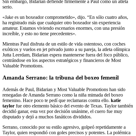
Sin embargo, Bidarian defiende firmemente a Paul como un atleta
serio.
«Jake es un boxeador comprometido», dijo. “En sólo cuatro años,
ha registrado más que cualquier otro boxeador sin experiencia
amateur. Estamos viviendo escenarios enormes, con una presión
increíble, y esto no tiene precedentes».
Mientras Paul disfruta de un estilo de vida ostentoso, con coches
exóticos y vuelos en jet privado junto a su pareja, la atleta olímpica
Jutta Leerdam, Bidarian espera mantenerse fuera del foco público,
centrándose en los aspectos estratégicos y financieros de Most
Valuable Promotions.
Amanda Serrano: la tribuna del boxeo femenil
Además de Paul, Bidarian y Most Valuable Promotions han sido
renegadas de Amanda Serrano como la niña mimada del boxeo
femenino. Hace poco te pedí que reclamaras contra ello.
katie
taylor
fue otro elemento básico del evento de Texas. Taylor también
decidió ganar, esta vez por decisión unánime, el cuero fue muy
disputado y dejó a muchos fanáticos divididos.
Serrano, conocido por su estilo agresivo, golpeó repetidamente a
Taylor, quien respondió con goles precisos y potentes. La polémica