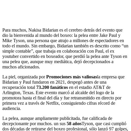
Para muchos, Nakisa Bidarian es el cerebro detrás del evento que
dio la bienvenida al mundo del boxeo: la pelea entre Jake Paul y
Mike Tyson, una persona que atrajo a millones de espectadores en
todo el mundo. Sin embargo, Bidarian también es descrito como “un
simple contable”, que trabaja en colaboración con Paul, el ex
youtuber convertido en boxeador, que perdió la pelea ante Tyson en
una pelea que, aunque muy mediática, dejó decepcionados a
muchos aficionados.
La piel, organizada por
Promociones más valiosas
la empresa que
Bidarian y Paul fundaron en 2021, despegó antes de una
recuperación total
73.200 fanáticos
en el estadio AT&T de
Arlington, Texas. Este evento marcó al alcalde del logo de la
promotora hasta el final del día y fue retransmitido en directo por
primera vez a través de Netflix, consiguiendo cifras récord de
audiencia.
La pelea, aunque ampliamente publicitada, fue calificada de
decepcionante por muchos. un sus
58 años
Tyson, que casi cumplió
dos décadas de retirarse del boxeo profesional, sólo lanzó 97 golpes,