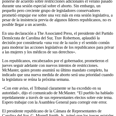
ponerse de acuerdo sobre restricciones adicionales el verano pasado
durante una sesión especial sobre el aborto. Sin embargo, un
pequeño pero creciente grupo de legisladores conservadores
prometió empujar ese sobre una vez más en esta sesión legislativa, a
pesar de la insistencia previa de algunos líderes republicanos, no es
posible llegar a un acuerdo.
En una declaración a The Associated Press, el presidente del Partido
Demócrata de Carolina del Sur, Trav Robertson, aplaudió la
decisión por considerarla «una voz de la razón y el sentido común
para moderar las acciones legislativas de los republicanos para privar
a las mujeres y los médicos de sus derechos».
Los republicanos, encabezados por el gobernador, prometieron el
jueves seguir adelante con nuevos intentos de restricciones.
McMaster, quien pronto asumirá su último mandato completo, ha
indicado que una nueva medida de aborto será una prioridad cuando
la legislatura se reúna la próxima semana.
«Con este aviso, el Tribunal claramente se ha excedido en su
autoridad», dijo el comunicado de McMaster. “El pueblo ha hablado
repetidamente a través de sus representantes electos sobre este tema.
Espero trabajar con la Asamblea General para corregir este error.
El presidente republicano de la Cámara de Representantes de
Carolina del Sur, G. Murrell Smith, Jr., tuiteó que los jueces estatales