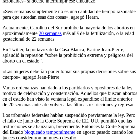
razonables» si decide interrumpir ese embarazo.
«Seis semanas simplemente no es una cantidad de tiempo razonable
para que sucedan esas dos cosas», agregó Hearn.
Actualmente, Carolina del Sur prohíbe la mayoría de los abortos en
aproximadamente
20 semanas
más allá de la fertilización, o la edad
gestacional de 22 semanas.
En Twitter, la portavoz de la Casa Blanca, Karine Jean-Pierre,
aplaudió la represión “sobre la prohibición extrema y peligrosa del
aborto en el estado”.
«Las mujeres deberían poder tomar sus propias decisiones sobre sus
cuerpos», agregó Jean-Pierre.
Varias ordenanzas han dado a los partidarios y opositores de la ley
motivo de celebración y consternación. Aquellos que buscan abortos
en el estado han visto la ventana legal expandirse al límite anterior
de 20 semanas antes de volver a las últimas restricciones y regresar.
Los tribunales federales habían suspendido previamente la ley. Pero
el fallo de junio de la Corte Suprema de EE. UU. permitió que las
restricciones se afianzaran, brevemente. Entonces la Corte Suprema
del Estado
bloqueado temporalmente
en agosto pasado cuando los
jueces consideraron un nuevo desafío.