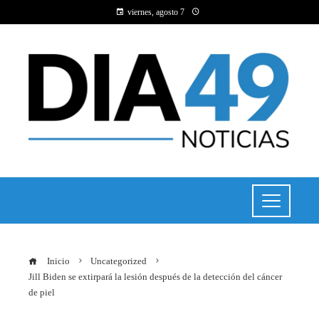
viernes, agosto 7
Inicio
Uncategorized
Jill Biden se extirpará la lesión después de la detección del cáncer
de piel