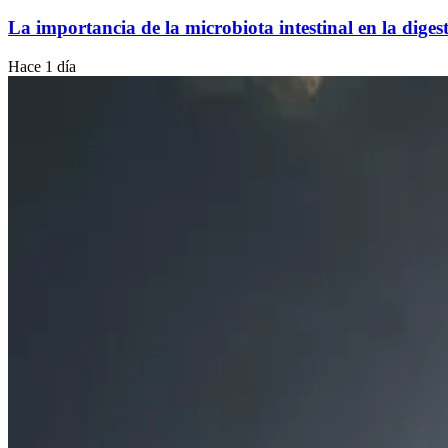
La importancia de la microbiota intestinal en la diges
Hace 1 día