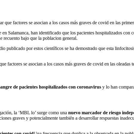
car que factores se asocian a los casos más graves de covid en las prim
e en Salamanca, han identificado que los pacientes hospitalizados con 
 recuento bajo que la poblacion general.
o publicado por estos científicos se ha demostrado que esta linfocitosis
r que factores se asocian a los casos más graves de covid en las oleadas
sangre de pacientes hospitalizados con coronavirus
y lo han compara
tigación, la ‘MBL lo’ surge como una
nuevo marcador de riesgo indepe
cciones graves y potencialmente también a desarrollar respuestas inadec
ientes con covid
Una frecuencia que duplica a la observada en la pobl