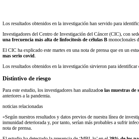
Los resultados obtenidos en la investigación han servido para identifi
Investigadores del Centro de Investigación del Cáncer (CIC), con sed
una frecuencia más alta de linfocitosis de células B
monoclonales de
El CIC ha explicado este martes en una nota de prensa que en un estudi
mas serio covid
.
Los resultados obtenidos en la investigación sirvieron para identifica
Distintivo de riesgo
Para este estudio, los investigadores han analizado
o las muestras de 
anteriores a la pandemia.
noticias relacionadas
«Según nuestros resultados y datos previos de nuestra línea de inves
inmunidad deteriorada y, por tanto, serían más probables a sufrir infe
nota de prensa.
El estudio ha detectado la presencia de ‘MBL lo’ en el
29% de los pac