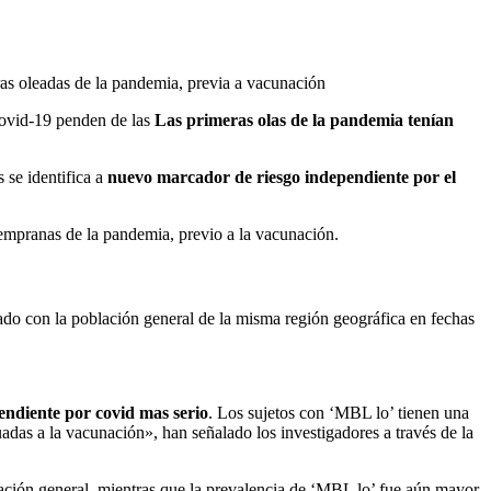
eras oleadas de la pandemia, previa a vacunación
covid-19 penden de las
Las primeras olas de la pandemia tenían
 se identifica a
nuevo marcador de riesgo independiente por el
 tempranas de la pandemia, previo a la vacunación.
do con la población general de la misma región geográfica en fechas
ndiente por covid mas serio
. Los sujetos con ‘MBL lo’ tienen una
uadas a la vacunación», han señalado los investigadores a través de la
ación general, mientras que la prevalencia de ‘MBL lo’ fue aún mayor