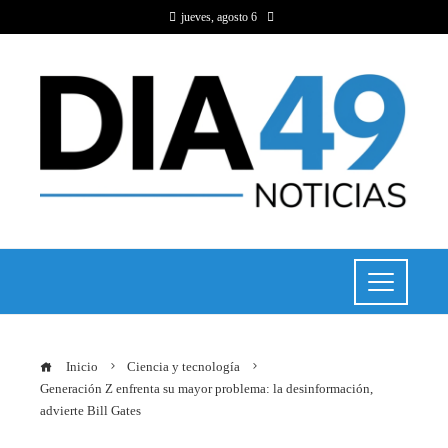
jueves, agosto 6
Inicio
Ciencia y tecnología
Generación Z enfrenta su mayor problema: la desinformación,
advierte Bill Gates