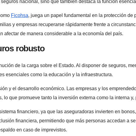
e seguros nacional, sino que también destaca la función esencia
 como
Ficohsa
, juega un papel fundamental en la protección de
amilias y empresas recuperarse rápidamente frente a circunstan
an afectar de manera considerable a la economía del país.
uros robusto
inución de la carga sobre el Estado. Al disponer de seguros, m
res esenciales como la educación y la infraestructura.
rsión y el desarrollo económico. Las empresas y los emprended
 lo que promueve tanto la inversión externa como la interna y,
sistema financiero, ya que las aseguradoras invierten en bonos, 
inclusión financiera, permitiendo que más personas accedan a s
espaldo en caso de imprevistos.