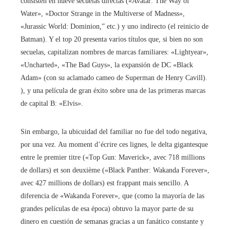
consisten en nueve secuelas directas («Avatar: The Way of
Water», «Doctor Strange in the Multiverse of Madness»,
«Jurassic World: Dominion
,
”
etc.) y uno indirecto (el reinicio de
Batman). Y el top 20 presenta varios títulos que, si bien no son
secuelas, capitalizan nombres de marcas familiares: «Lightyear»,
«Uncharted», «The Bad Guys», la expansión de DC «Black
Adam» (con su aclamado cameo de Superman de Henry Cavill).
), y una película de gran éxito sobre una de las primeras marcas
de capital B: «Elvis».
Sin embargo, la ubicuidad del familiar no fue del todo negativa,
por una vez. Au moment d’écrire ces lignes, le delta gigantesque
entre le premier titre («Top Gun: Maverick», avec 718 millions
de dollars) et son deuxième («Black Panther: Wakanda Forever»,
avec 427 millions de dollars) est frappant mais sencillo. A
diferencia de «Wakanda Forever», que (como la mayoría de las
grandes películas de esa época) obtuvo la mayor parte de su
dinero en cuestión de semanas gracias a un fanático constante y