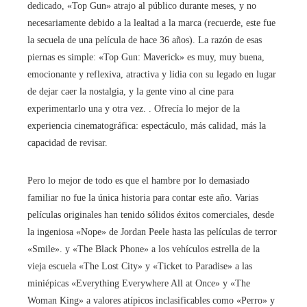
dedicado, «Top Gun» atrajo al público durante meses, y no
necesariamente debido a la lealtad a la marca (recuerde, este fue
la secuela de una película de hace 36 años). La razón de esas
piernas es simple: «Top Gun: Maverick» es muy, muy buena,
emocionante y reflexiva, atractiva y lidia con su legado en lugar
de dejar caer la nostalgia, y la gente vino al cine para
experimentarlo una y otra vez. . Ofrecía lo mejor de la
experiencia cinematográfica: espectáculo, más calidad, más la
capacidad de revisar.
Pero lo mejor de todo es que el hambre por lo demasiado
familiar no fue la única historia para contar este año. Varias
películas originales han tenido sólidos éxitos comerciales, desde
la ingeniosa «Nope» de Jordan Peele hasta las películas de terror
«Smile».
y «The Black Phone» a los vehículos estrella de la
vieja escuela «The Lost City» y «Ticket to Paradise» a las
miniépicas «Everything Everywhere All at Once» y «The
Woman King»
a valores atípicos inclasificables como «Perro»
y