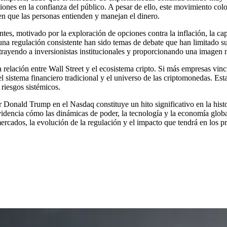
aciones en la confianza del público. A pesar de ello, este movimiento c
n que las personas entienden y manejan el dinero.
tes, motivado por la exploración de opciones contra la inflación, la ca
 una regulación consistente han sido temas de debate que han limitado 
ayendo a inversionistas institucionales y proporcionando una imagen má
a relación entre Wall Street y el ecosistema cripto. Si más empresas vin
re el sistema financiero tradicional y el universo de las criptomonedas
 riesgos sistémicos.
onald Trump en el Nasdaq constituye un hito significativo en la histor
evidencia cómo las dinámicas de poder, la tecnología y la economía glo
 mercados, la evolución de la regulación y el impacto que tendrá en los