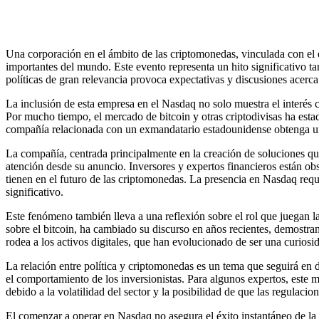
Una corporación en el ámbito de las criptomonedas, vinculada con e
importantes del mundo. Este evento representa un hito significativo tan
políticas de gran relevancia provoca expectativas y discusiones acerc
La inclusión de esta empresa en el Nasdaq no solo muestra el interés c
Por mucho tiempo, el mercado de bitcoin y otras criptodivisas ha estado
compañía relacionada con un exmandatario estadounidense obtenga un l
La compañía, centrada principalmente en la creación de soluciones qu
atención desde su anuncio. Inversores y expertos financieros están ob
tienen en el futuro de las criptomonedas. La presencia en Nasdaq requi
significativo.
Este fenómeno también lleva a una reflexión sobre el rol que juegan la
sobre el bitcoin, ha cambiado su discurso en años recientes, demostran
rodea a los activos digitales, que han evolucionado de ser una curiosi
La relación entre política y criptomonedas es un tema que seguirá en d
el comportamiento de los inversionistas. Para algunos expertos, este m
debido a la volatilidad del sector y la posibilidad de que las regulaci
El comenzar a operar en Nasdaq no asegura el éxito instantáneo de la