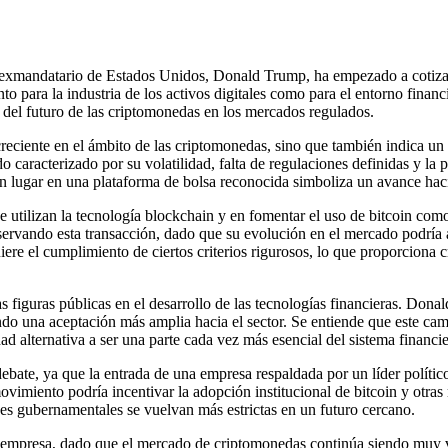
l exmandatario de Estados Unidos, Donald Trump, ha empezado a cotizar
to para la industria de los activos digitales como para el entorno finan
a del futuro de las criptomonedas en los mercados regulados.
reciente en el ámbito de las criptomonedas, sino que también indica un 
 caracterizado por su volatilidad, falta de regulaciones definidas y la 
ugar en una plataforma de bolsa reconocida simboliza un avance hacia l
e utilizan la tecnología blockchain y en fomentar el uso de bitcoin co
servando esta transacción, dado que su evolución en el mercado podría a
ere el cumplimiento de ciertos criterios rigurosos, lo que proporciona 
s figuras públicas en el desarrollo de las tecnologías financieras. Don
do una aceptación más amplia hacia el sector. Se entiende que este camb
dad alternativa a ser una parte cada vez más esencial del sistema financi
ebate, ya que la entrada de una empresa respaldada por un líder político
ovimiento podría incentivar la adopción institucional de bitcoin y otras
ones gubernamentales se vuelvan más estrictas en un futuro cercano.
 empresa, dado que el mercado de criptomonedas continúa siendo muy vol