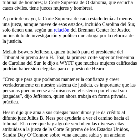
tribunal de hombres; la Corte Suprema de Oklahoma, que escucha
casos civiles, tiene jueces mujeres y hombres).
A partir de mayo, la Corte Suprema de cada estado tenía al menos
una jueza, aunque nueve de esos estados, incluido Carolina del Sur,
solo tienen una, según un
relación
del Brennan Center for Justice,
un instituto de investigación y política que aboga por la reforma de
la justicia.
Meliah Bowers Jefferson, quien trabajó para el presidente del
Tribunal Supremo Jean H. Toal, la primera corte superior femenina
de Carolina del Sur, le dijo a WYFF que muchas mujeres calificadas
podrían haber sido elegidas para el puesto de Hearn.
“Creo que para que podamos mantener la confianza y creer
verdaderamente en nuestro sistema de justicia, es importante que las
personas puedan verse a sí mismas en el sistema por el cual son
juzgadas”, dijo Jefferson, quien ahora trabaja en forma privada.
práctica.
Hearn dijo que ama a sus colegas masculinos y le da crédito al
difunto juez Julius B. Ness por ayudarla a ver el camino hacia el
tribunal. Ella cree que hay algo de verdad en las diversas citas
atribuidas a la jueza de la Corte Suprema de los Estados Unidos,
Sandra Day O’Connor, sobre «una anciana sabia y un anciano