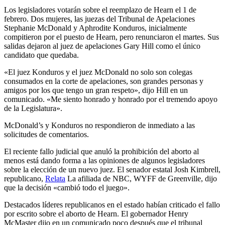
Los legisladores votarán sobre el reemplazo de Hearn el 1 de
febrero. Dos mujeres, las juezas del Tribunal de Apelaciones
Stephanie McDonald y Aphrodite Konduros, inicialmente
compitieron por el puesto de Hearn, pero renunciaron el martes. Sus
salidas dejaron al juez de apelaciones Gary Hill como el único
candidato que quedaba.
«El juez Konduros y el juez McDonald no solo son colegas
consumados en la corte de apelaciones, son grandes personas y
amigos por los que tengo un gran respeto», dijo Hill en un
comunicado. «Me siento honrado y honrado por el tremendo apoyo
de la Legislatura».
McDonald’s y Konduros no respondieron de inmediato a las
solicitudes de comentarios.
El reciente fallo judicial que anuló la prohibición del aborto al
menos está dando forma a las opiniones de algunos legisladores
sobre la elección de un nuevo juez. El senador estatal Josh Kimbrell,
republicano,
Relata
La afiliada de NBC, WYFF de Greenville, dijo
que la decisión «cambió todo el juego».
Destacados líderes republicanos en el estado habían criticado el fallo
por escrito sobre el aborto de Hearn. El gobernador Henry
McMaster dijo en un comunicado poco después que el tribunal