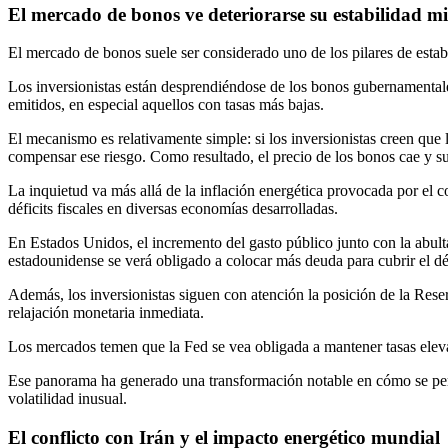
El mercado de bonos ve deteriorarse su estabilidad mie
El mercado de bonos suele ser considerado uno de los pilares de estabi
Los inversionistas están desprendiéndose de los bonos gubernamentales 
emitidos, en especial aquellos con tasas más bajas.
El mecanismo es relativamente simple: si los inversionistas creen que l
compensar ese riesgo. Como resultado, el precio de los bonos cae y 
La inquietud va más allá de la inflación energética provocada por el 
déficits fiscales en diversas economías desarrolladas.
En Estados Unidos, el incremento del gasto público junto con la abulta
estadounidense se verá obligado a colocar más deuda para cubrir el dé
Además, los inversionistas siguen con atención la posición de la Reserv
relajación monetaria inmediata.
Los mercados temen que la Fed se vea obligada a mantener tasas eleva
Ese panorama ha generado una transformación notable en cómo se perci
volatilidad inusual.
El conflicto con Irán y el impacto energético mundial