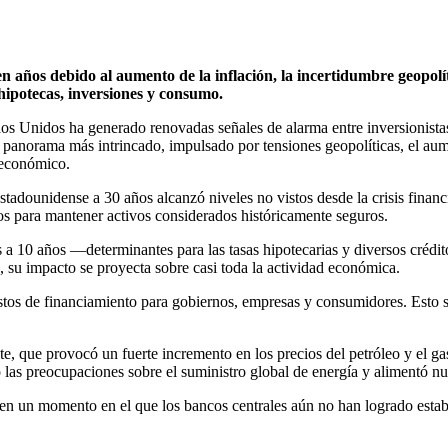
años debido al aumento de la inflación, la incertidumbre geopolít
hipotecas, inversiones y consumo.
dos Unidos ha generado renovadas señales de alarma entre inversionista
 panorama más intrincado, impulsado por tensiones geopolíticas, el aum
 económico.
stadounidense a 30 años alcanzó niveles no vistos desde la crisis finan
nos para mantener activos considerados históricamente seguros.
os a 10 años —determinantes para las tasas hipotecarias y diversos cré
, su impacto se proyecta sobre casi toda la actividad económica.
tos de financiamiento para gobiernos, empresas y consumidores. Esto s
te, que provocó un fuerte incremento en los precios del petróleo y el gas
las preocupaciones sobre el suministro global de energía y alimentó nue
e en un momento en el que los bancos centrales aún no han logrado estabi