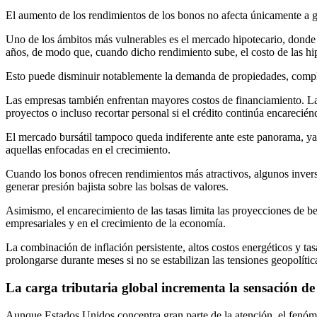
El aumento de los rendimientos de los bonos no afecta únicamente a gr
Uno de los ámbitos más vulnerables es el mercado hipotecario, donde 
años, de modo que, cuando dicho rendimiento sube, el costo de las hi
Esto puede disminuir notablemente la demanda de propiedades, complic
Las empresas también enfrentan mayores costos de financiamiento. La
proyectos o incluso recortar personal si el crédito continúa encarecién
El mercado bursátil tampoco queda indiferente ante este panorama, ya q
aquellas enfocadas en el crecimiento.
Cuando los bonos ofrecen rendimientos más atractivos, algunos inversi
generar presión bajista sobre las bolsas de valores.
Asimismo, el encarecimiento de las tasas limita las proyecciones de b
empresariales y en el crecimiento de la economía.
La combinación de inflación persistente, altos costos energéticos y t
prolongarse durante meses si no se estabilizan las tensiones geopolítica
La carga tributaria global incrementa la sensación de
Aunque Estados Unidos concentra gran parte de la atención, el fenóm