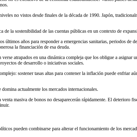
onos.
iveles no vistos desde finales de la década de 1990. Japón, tradiciona
ca de la sostenibilidad de las cuentas públicas en un contexto de expan
s últimos años para responder a emergencias sanitarias, periodos de de
nerosa la financiación de esa deuda.
 verse atrapados en una dinámica compleja que los obligue a asignar una
royectos de desarrollo o iniciativas sociales.
mplejo: sostener tasas altas para contener la inflación puede enfriar a
ue domina actualmente los mercados internacionales.
a venta masiva de bonos no desaparecerán rápidamente. El deterioro fiscal
nuir.
líticos pueden combinarse para alterar el funcionamiento de los mercad