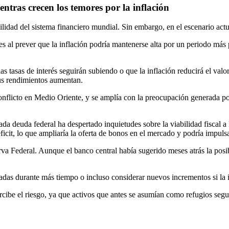
ntras crecen los temores por la inflación
lidad del sistema financiero mundial. Sin embargo, en el escenario actua
al prever que la inflación podría mantenerse alta por un periodo más pr
as tasas de interés seguirán subiendo o que la inflación reducirá el val
sus rendimientos aumentan.
conflicto en Medio Oriente, y se amplía con la preocupación generada po
da deuda federal ha despertado inquietudes sobre la viabilidad fiscal a 
ficit, lo que ampliaría la oferta de bonos en el mercado y podría impuls
a Federal. Aunque el banco central había sugerido meses atrás la posibili
das durante más tiempo o incluso considerar nuevos incrementos si la i
be el riesgo, ya que activos que antes se asumían como refugios segur