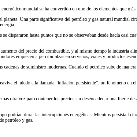
ro energético mundial se ha convertido en uno de los elementos que más h
 planeta. Una parte significativa del petróleo y gas natural mundial circ
 energía.
 gas se dispararon hasta puntos que no se observaban desde hacía casi c
 aumento del precio del combustible, y al mismo tiempo la industria ali
idores empiecen a percibir alzas en servicios, viajes y productos esenc
 cadenas de suministro modernas. Cuando el petróleo sube de manera ab
eaviva el miedo a la llamada “inflación persistente”, un fenómeno en el
emas otra vez para contener los precios sin desencadenar una fuerte des
po podrían durar las interrupciones energéticas. Mientras persista la in
de petróleo y gas.