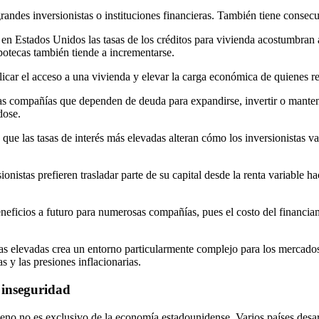
andes inversionistas o instituciones financieras. También tiene consec
en Estados Unidos las tasas de los créditos para vivienda acostumbran 
potecas también tiende a incrementarse.
ar el acceso a una vivienda y elevar la carga económica de quienes requ
s compañías que dependen de deuda para expandirse, invertir o mantene
dose.
ue las tasas de interés más elevadas alteran cómo los inversionistas va
onistas prefieren trasladar parte de su capital desde la renta variable 
eneficios a futuro para numerosas compañías, pues el costo del financiam
asas elevadas crea un entorno particularmente complejo para los mercados
s y las presiones inflacionarias.
 inseguridad
eno no es exclusivo de la economía estadounidense. Varios países desar