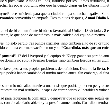
nso y poco claro. Ambos equipos, influidos por los últimos resultados,
vechar las pocas oportunidades que ha dejado claras en los últimos minut
uyne
Parece suficiente para que la ciudad rompa su racha negativa. Sin e
rnandez
convertido en empatía. Dos minutos después,
Amad Diallo
Ma
n el derbi con un frente histórico favorable al United: 13 victorias, 8 
erente, lo que pone de manifiesto la mala calidad del equipo directivo.
s, no sólo perdió tres puntos cruciales, sino también algo de su orgul
artido con una enorme ovación en un y si:
“Guardiola, más que un ent
7 puntos
El 12 del Liverpool y el equipo de Klopp ganan su partido ante 
que domina no sólo la Premier League, sino también Europa en las últi
s clave, pese a sus propios problemas de definición. Durante la fiesta,
E
ue podría haber cambiado el rumbo mucho antes. Sin embargo, al final, l
estar en lo más alto, atraviesa una crisis que podría poner en peligro
 muestra un mal resultado, incapaz de cerrar partes vulnerables y vuln
d para recuperar la confianza y demostrar que el equipo que seguía era 
ra, con el calendario abierto y la presión aumentando, Guardiola tendrá 