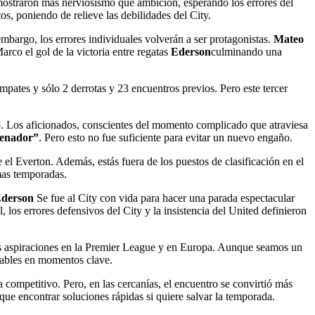
 mostraron más nerviosismo que ambición, esperando los errores del
os, poniendo de relieve las debilidades del City.
mbargo, los errores individuales volverán a ser protagonistas.
Mateo
rco el gol de la victoria entre regatas
Ederson
culminando una
empates y sólo 2 derrotas y 23 encuentros previos. Pero este tercer
lo. Los aficionados, conscientes del momento complicado que atraviesa
renador”
. Pero esto no fue suficiente para evitar un nuevo engaño.
el Everton. Además, estás fuera de los puestos de clasificación en el
mas temporadas.
derson
Se fue al City con vida para hacer una parada espectacular
os errores defensivos del City y la insistencia del United definieron
 sus aspiraciones en la Premier League y en Europa. Aunque seamos un
erables en momentos clave.
competitivo. Pero, en las cercanías, el encuentro se convirtió más
que encontrar soluciones rápidas si quiere salvar la temporada.