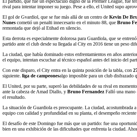
El partido, que fue un espectáculo digno de la Premier League, fue te
rival para intentar imponer su juego. Pese a ello, el United supo apro
El gol de Gvardiol, que se fue más allá de un centro de
Kevin De Br
Nunes
cometió un penalti innecesario en el minuto 88, que
Bruno Fe
remontada que dejó al Etihad en silencio.
Esta derrota es especialmente dolorosa para Guardiola, que se entrenó e
partido ante el club desde su llegada al City en 2016 tiene un peso dif
La ciudad, que había dominado estos enfrentamientos en años anteriore
el equipo, intentan escuchar al técnico español antes del inicio del p
Con este disparo, el City entra en la quinta posición de la tabla, con
2
siguiente.
liga de campeones
algo imposible para un club disfrazado 
El United, por su parte, superó las debilidades de su rival en momento
ante la cabeza de Amad Diallo, y
Bruno Fernandez
Falló una mano q
el resultado.
La situación de Guardiola es preocupante. La ciudad, acostumbrada a 
equipo con calidad y profundidad en su planta, el desempeño reciente
El desafío de este Domingo fue más que un partido: fue una oportunida
bien en una exhibición de las dificultades que enfrenta la ciudad. Aho