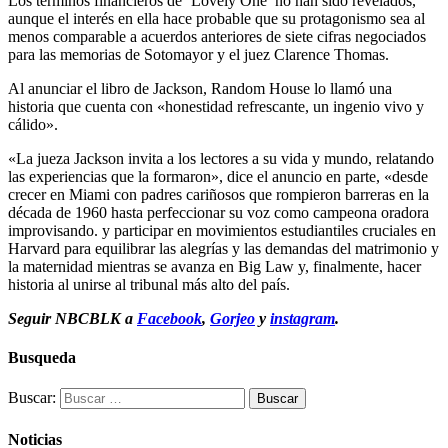
Los términos financieros de ‘Lovely One’ no han sido revelados,
aunque el interés en ella hace probable que su protagonismo sea al
menos comparable a acuerdos anteriores de siete cifras negociados
para las memorias de Sotomayor y el juez Clarence Thomas.
Al anunciar el libro de Jackson, Random House lo llamó una
historia que cuenta con «honestidad refrescante, un ingenio vivo y
cálido».
«La jueza Jackson invita a los lectores a su vida y mundo, relatando
las experiencias que la formaron», dice el anuncio en parte, «desde
crecer en Miami con padres cariñosos que rompieron barreras en la
década de 1960 hasta perfeccionar su voz como campeona oradora
improvisando. y participar en movimientos estudiantiles cruciales en
Harvard para equilibrar las alegrías y las demandas del matrimonio y
la maternidad mientras se avanza en Big Law y, finalmente, hacer
historia al unirse al tribunal más alto del país.
Seguir
NBCBLK
a
Facebook
,
Gorjeo
y
instagram
.
Busqueda
Buscar:
Noticias