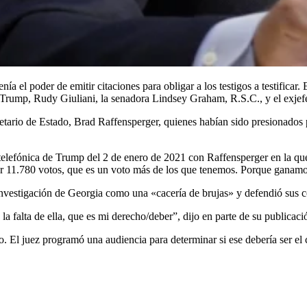
ía el poder de emitir citaciones para obligar a los testigos a testificar
de Trump, Rudy Giuliani, la senadora Lindsey Graham, R.S.C., y el exj
tario de Estado, Brad Raffensperger, quienes habían sido presionados p
telefónica de Trump del 2 de enero de 2021 con Raffensperger en la que i
ar 11.780 votos, que es un voto más de los que tenemos. Porque ganamos
investigación de Georgia como una «cacería de brujas» y defendió sus co
 la falta de ella, que es mi derecho/deber”, dijo en parte de su publicaci
o. El juez programó una audiencia para determinar si ese debería ser e