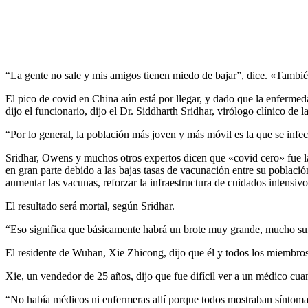
“La gente no sale y mis amigos tienen miedo de bajar”, ​​dice. «Tambi
El pico de covid en China aún está por llegar, y dado que la enfermeda
dijo el funcionario, dijo el Dr. Siddharth Sridhar, virólogo clínico d
“Por lo general, la población más joven y más móvil es la que se infe
Sridhar, Owens y muchos otros expertos dicen que «covid cero» fue la 
en gran parte debido a las bajas tasas de vacunación entre su població
aumentar las vacunas, reforzar la infraestructura de cuidados intensiv
El resultado será mortal, según Sridhar.
“Eso significa que básicamente habrá un brote muy grande, mucho suf
El residente de Wuhan, Xie Zhicong, dijo que él y todos los miembros 
Xie, un vendedor de 25 años, dijo que fue difícil ver a un médico cua
“No había médicos ni enfermeras allí porque todos mostraban síntomas