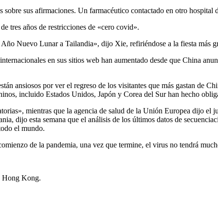
ios sobre sus afirmaciones. Un farmacéutico contactado en otro hospital
de tres años de restricciones de «cero covid».
ño Nuevo Lunar a Tailandia», dijo Xie, refiriéndose a la fiesta más g
s internacionales en sus sitios web han aumentado desde que China anunc
tán ansiosos por ver el regreso de los visitantes que más gastan de C
chinos, incluido Estados Unidos, Japón y Corea del Sur han hecho obliga
natorias», mientras que la agencia de salud de la Unión Europea dijo el 
ia, dijo esta semana que el análisis de los últimos datos de secuencia
 todo el mundo.
mienzo de la pandemia, una vez que termine, el virus no tendrá muchos
en Hong Kong.