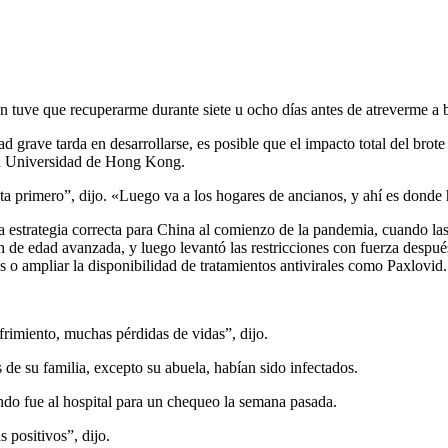
én tuve que recuperarme durante siete u ocho días antes de atreverme a 
d grave tarda en desarrollarse, es posible que el impacto total del brote
e la Universidad de Hong Kong.
cta primero”, dijo. «Luego va a los hogares de ancianos, y ahí es dond
estrategia correcta para China al comienzo de la pandemia, cuando las 
n de edad avanzada, y luego levantó las restricciones con fuerza despué
os o ampliar la disponibilidad de tratamientos antivirales como Paxlovid.
rimiento, muchas pérdidas de vidas”, dijo.
de su familia, excepto su abuela, habían sido infectados.
ndo fue al hospital para un chequeo la semana pasada.
 positivos”, dijo.