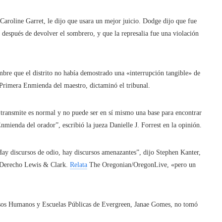
 Caroline Garret, le dijo que usara un mejor juicio. Dodge dijo que fue
después de devolver el sombrero, y que la represalia fue una violación
mbre que el distrito no había demostrado una «interrupción tangible» de
a Primera Enmienda del maestro, dictaminó el tribunal.
e transmite es normal y no puede ser en sí mismo una base para encontrar
nmienda del orador”, escribió la jueza Danielle J. Forrest en la opinión.
“Hay discursos de odio, hay discursos amenazantes”, dijo Stephen Kanter,
e Derecho Lewis & Clark.
Relata
The Oregonian/OregonLive, «pero un
rsos Humanos y Escuelas Públicas de Evergreen, Janae Gomes, no tomó