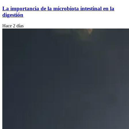
La importancia de la microbiota intestinal en la
digestión
Hace 2 días