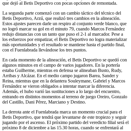
que dejó al Betis Deportivo con pocas opciones de remontada.
La segunda parte comenzó con un cambio táctico del técnico del
Betis Deportivo, Arzú, que realizó tres cambios en la alineación.
Estos ajustes parecen darle un respiro al conjunto verde blanco, que
no logró marcar su gol en el minuto 79, cuando Marcos Fernández
redujo distancias con un tanto que puso el 2-1 al marcador. Pese a
los esfuerzos por empatizar, el Betis Deportivo no logra materializar
más oportunidades y el resultado se mantiene hasta el partido final,
con el Fuenlabrada llevándose los tres puntos.
En cada momento de la alineación, el Betis Deportivo se quedó con
algunos minutos en el campo de varios jugadores. En la portería
estaba Guilherme, mientras en defensa se alineaban Busto, Rudy,
Arribas y Alcázar. En el medio campo jugaron Barea, Sander y
Reina, mientras que en la delantera Souleymane, Gabriel y Marcos
Fernández se vieron obligados a intentar marcar la diferencia.
Además, el hubo varió las sustituciones a lo largo del encuentro,
entrando en distintos momentos al terreno de juego Oreiro, Gonzalo
del Castillo, Dani Pérez, Marciano y Destino.
La derrota ante el Fuenlabrada marca un momento crucial para el
Betis Deportivo, que tendrá que levantarse de este tropiezo y seguir
jugando por el ascenso. El próximo partido del veredicto filial será el
próximo 8 de diciembre a las 15.30 horas, cuando se enfrentará al