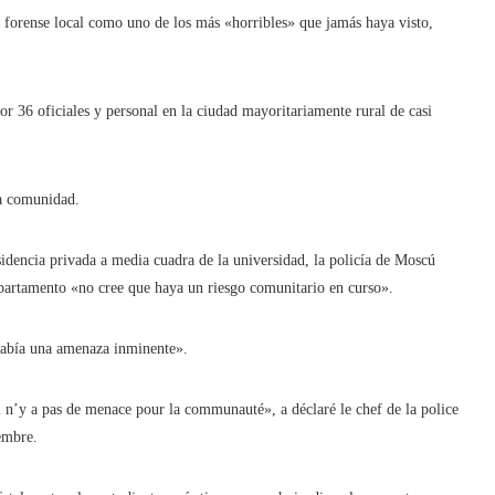
n forense local como uno de los más «horribles» que jamás haya visto,
r 36 oficiales y personal en la ciudad mayoritariamente rural de casi
la comunidad.
esidencia privada a media cuadra de la universidad, la policía de Moscú
partamento «no cree que haya un riesgo comunitario en curso».
había una amenaza inminente».
 n’y a pas de menace pour la communauté», a déclaré le chef de la police
embre.