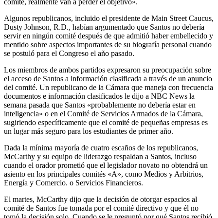
comité, realmente van a perder el objetivo».
Algunos republicanos, incluido el presidente de Main Street Caucus,
Dusty Johnson, R.D., habían argumentado que Santos no debería
servir en ningún comité después de que admitió haber embellecido y
mentido sobre aspectos importantes de su biografía personal cuando
se postuló para el Congreso el año pasado.
Los miembros de ambos partidos expresaron su preocupación sobre
el acceso de Santos a información clasificada a través de un anuncio
del comité. Un republicano de la Cámara que maneja con frecuencia
documentos e información clasificados le dijo a NBC News la
semana pasada que Santos «probablemente no debería estar en
inteligencia» o en el Comité de Servicios Armados de la Cámara,
sugiriendo específicamente que el comité de pequeñas empresas es
un lugar más seguro para los estudiantes de primer año.
Dada la mínima mayoría de cuatro escaños de los republicanos,
McCarthy y su equipo de liderazgo respaldan a Santos, incluso
cuando el orador prometió que el legislador novato no obtendrá un
asiento en los principales comités «A», como Medios y Arbitrios,
Energía y Comercio. o Servicios Financieros.
El martes, McCarthy dijo que la decisión de otorgar espacios al
comité de Santos fue tomada por el comité directivo y que él no
tomó la decisión solo. Cuando se le preguntó por qué Santos recibió