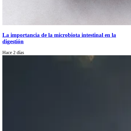
La importancia de la microbiota intestinal en la
digestión
Hace 2 días