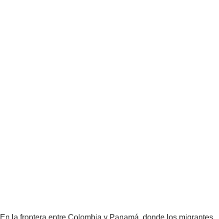
En la frontera entre Colombia y Panamá, donde los migrantes