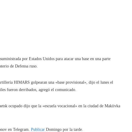
a suministrada por Estados Unidos para atacar una base en una parte
sterio de Defensa ruso.
artillería HIMARS golpearan una «base provisional», dijo el lunes el
iles fueron derribados, agregó el comunicado.
netsk ocupado dijo que la «escuela vocacional» en la ciudad de Makiivka
.
sonov en Telegram.
Publicar
Domingo por la tarde.