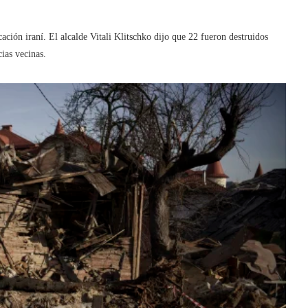
cación iraní. El alcalde Vitali Klitschko dijo que 22 fueron destruidos
cias vecinas.