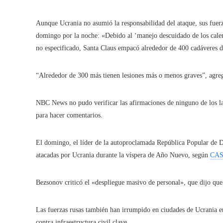
Aunque Ucrania no asumió la responsabilidad del ataque, sus fuer
domingo por la noche: «Debido al ‘manejo descuidado de los cale
no especificado, Santa Claus empacó alrededor de 400 cadáveres de
“Alrededor de 300 más tienen lesiones más o menos graves”, agreg
NBC News no pudo verificar las afirmaciones de ninguno de los la
para hacer comentarios.
El domingo, el líder de la autoproclamada República Popular de Do
atacadas por Ucrania durante la víspera de Año Nuevo, según
CA
Bezsonov criticó el «despliegue masivo de personal», que dijo que 
Las fuerzas rusas también han irrumpido en ciudades de Ucrania en
contra infraestructura civil clave.