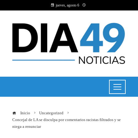
jueves, agosto 6
Inicio
Uncategorized
Concejal de LA se disculpa por comentarios racistas filtrados y se
niega a renunciar