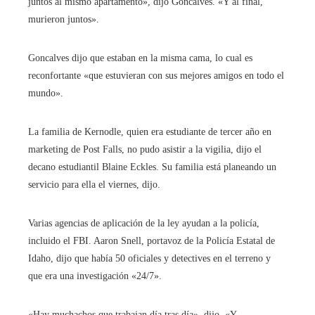
juntos al mismo apartamento», dijo Goncalves. «Y al final,
murieron juntos».
Goncalves dijo que estaban en la misma cama, lo cual es
reconfortante «que estuvieran con sus mejores amigos en todo el
mundo».
La familia de Kernodle, quien era estudiante de tercer año en
marketing de Post Falls, no pudo asistir a la vigilia, dijo el
decano estudiantil Blaine Eckles. Su familia está planeando un
servicio para ella el viernes, dijo.
Varias agencias de aplicación de la ley ayudan a la policía,
incluido el FBI. Aaron Snell, portavoz de la Policía Estatal de
Idaho, dijo que había 50 oficiales y detectives en el terreno y
que era una investigación «24/7».
«Hay muchachos que trabajan día tras día», dijo. «Y