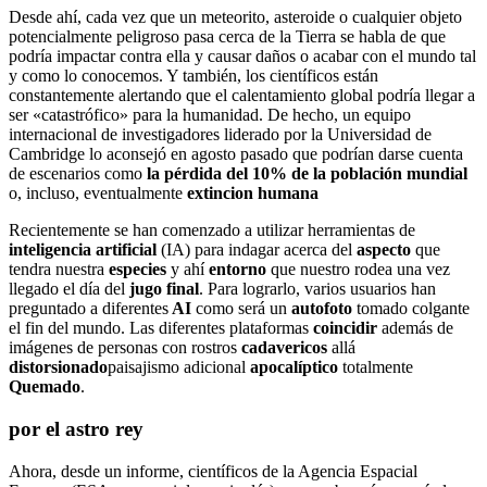
Desde ahí, cada vez que un meteorito, asteroide o cualquier objeto
potencialmente peligroso pasa cerca de la Tierra se habla de que
podría impactar contra ella y causar daños o acabar con el mundo tal
y como lo conocemos. Y también, los científicos están
constantemente alertando que el calentamiento global podría llegar a
ser «catastrófico» para la humanidad. De hecho, un equipo
internacional de investigadores liderado por la Universidad de
Cambridge lo aconsejó en agosto pasado que podrían darse cuenta
de escenarios como
la pérdida del 10% de la población mundial
o, incluso, eventualmente
extincion humana
Recientemente se han comenzado a utilizar herramientas de
inteligencia artificial
(IA) para indagar acerca del
aspecto
que
tendra nuestra
especies
y ahí
entorno
que nuestro rodea una vez
llegado el día del
jugo final
. Para lograrlo, varios usuarios han
preguntado a diferentes
AI
como será un
autofoto
tomado colgante
el fin del mundo. Las diferentes plataformas
coincidir
además de
imágenes de personas con rostros
cadavericos
allá
distorsionado
paisajismo adicional
apocalíptico
totalmente
Quemado
.
por el astro rey
Ahora, desde un informe, científicos de la Agencia Espacial