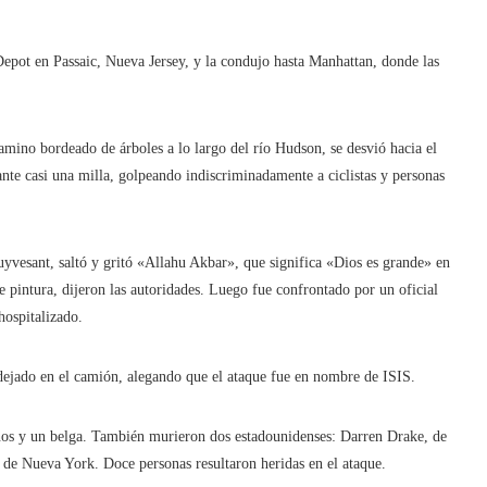
epot en Passaic, Nueva Jersey, y la condujo hasta Manhattan, donde las
 camino bordeado de árboles a lo largo del río Hudson, se desvió hacia el
ante casi una milla, golpeando indiscriminadamente a ciclistas y personas
uyvesant, saltó y gritó «Allahu Akbar», que significa «Dios es grande» en
e pintura, dijeron las autoridades. Luego fue confrontado por un oficial
hospitalizado.
dejado en el camión, alegando que el ataque fue en nombre de ISIS.
ntinos y un belga. También murieron dos estadounidenses: Darren Drake, de
 de Nueva York. Doce personas resultaron heridas en el ataque.