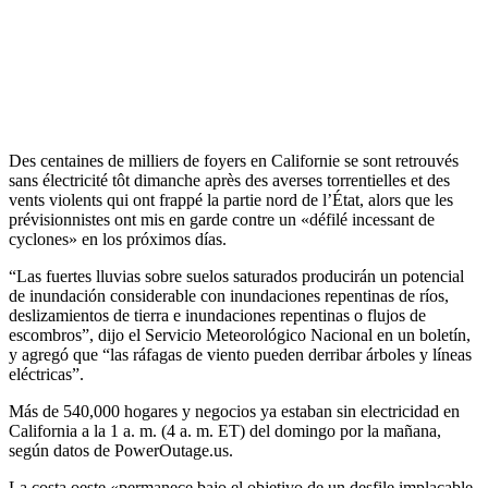
Des centaines de milliers de foyers en Californie se sont retrouvés
sans électricité tôt dimanche après des averses torrentielles et des
vents violents qui ont frappé la partie nord de l’État, alors que les
prévisionnistes ont mis en garde contre un «défilé incessant de
cyclones» en los próximos días.
“Las fuertes lluvias sobre suelos saturados producirán un potencial
de inundación considerable con inundaciones repentinas de ríos,
deslizamientos de tierra e inundaciones repentinas o flujos de
escombros”, dijo el Servicio Meteorológico Nacional en un boletín,
y agregó que “las ráfagas de viento pueden derribar árboles y líneas
eléctricas”.
Más de 540,000 hogares y negocios ya estaban sin electricidad en
California a la 1 a. m. (4 a. m. ET) del domingo por la mañana,
según datos de PowerOutage.us.
La costa oeste «permanece bajo el objetivo de un desfile implacable