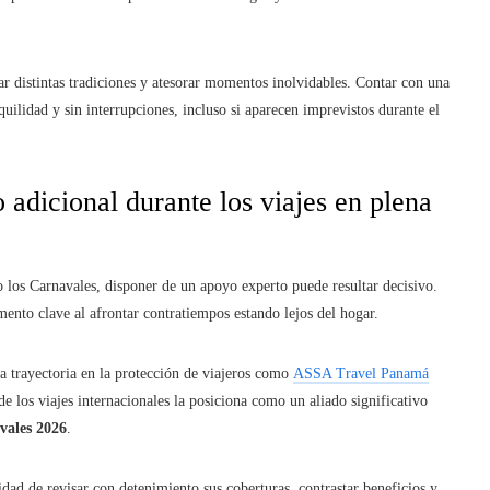
ar distintas tradiciones y atesorar momentos inolvidables. Contar con una
uilidad y sin interrupciones, incluso si aparecen imprevistos durante el
adicional durante los viajes en plena
o los Carnavales, disponer de un apoyo experto puede resultar decisivo.
mento clave al afrontar contratiempos estando lejos del hogar.
ia trayectoria en la protección de viajeros como
ASSA Travel Panamá
e los viajes internacionales la posiciona como un aliado significativo
vales 2026
.
dad de revisar con detenimiento sus coberturas, contrastar beneficios y