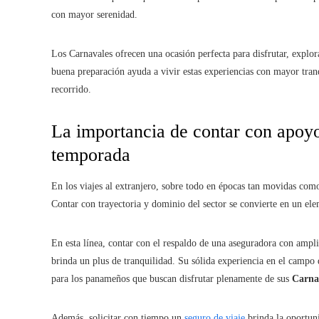
con mayor serenidad.
Los Carnavales ofrecen una ocasión perfecta para disfrutar, explor
buena preparación ayuda a vivir estas experiencias con mayor tranq
recorrido.
La importancia de contar con apoyo 
temporada
En los viajes al extranjero, sobre todo en épocas tan movidas com
Contar con trayectoria y dominio del sector se convierte en un ele
En esta línea, contar con el respaldo de una aseguradora con ampl
brinda un plus de tranquilidad. Su sólida experiencia en el campo d
para los panameños que buscan disfrutar plenamente de sus
Carna
Además, solicitar con tiempo un
seguro de viaje
brinda la oportuni